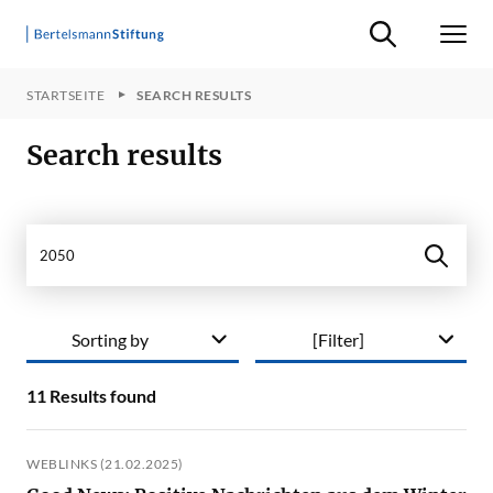
Suche ein-/ausb
Men
STARTSEITE
SEARCH RESULTS
Search results
Search in site
Sorting by
[Filter]
11
Results found
WEBLINKS (21.02.2025)