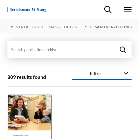
Suche ein-/ausb
Men
EITE
VERLAG BERTELSMANN STIFTUNG
GESAMTVERZEICHNIS
Search publication archive
Filter
809 results found