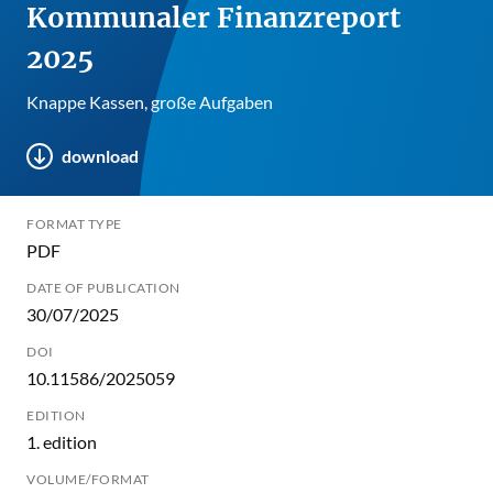
Kommunaler Finanzreport
2025
Knappe Kassen, große Aufgaben
download
FORMAT TYPE
PDF
DATE OF PUBLICATION
30/07/2025
DOI
10.11586/2025059
EDITION
1. edition
VOLUME/FORMAT