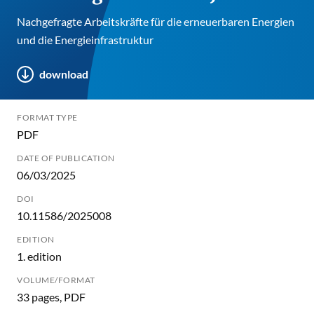
Nachgefragte Arbeitskräfte für die erneuerbaren Energien
und die Energieinfrastruktur
download
FORMAT TYPE
PDF
DATE OF PUBLICATION
06/03/2025
DOI
10.11586/2025008
EDITION
1. edition
VOLUME/FORMAT
33 pages, PDF