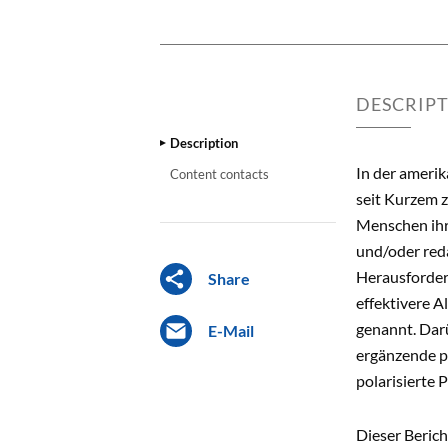
DESCRIP
Description
In der amerik
Content contacts
seit Kurzem 
Menschen ihr
und/oder red
Herausforder
Share
effektivere A
genannt. Dar
E-Mail
ergänzende p
polarisierte
Dieser Berich