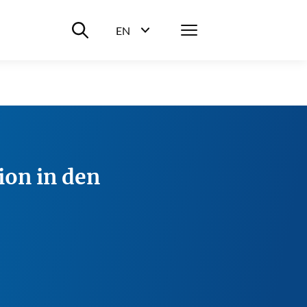
Suche ein-/ausblenden
Menü
EN
Sprachwahl ein-/ausblenden
on in den