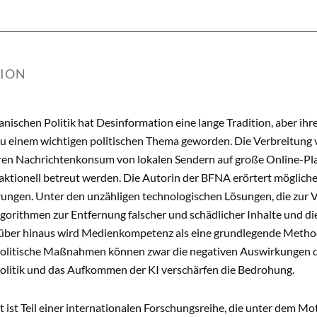
TION
anischen Politik hat Desinformation eine lange Tradition, aber ih
zu einem wichtigen politischen Thema geworden. Die Verbreitung 
en Nachrichtenkonsum von lokalen Sendern auf große Online-Pla
aktionell betreut werden. Die Autorin der BFNA erörtert möglich
ungen. Unter den unzähligen technologischen Lösungen, die zur V
lgorithmen zur Entfernung falscher und schädlicher Inhalte und 
über hinaus wird Medienkompetenz als eine grundlegende Metho
olitische Maßnahmen können zwar die negativen Auswirkungen de
 Politik und das Aufkommen der KI verschärfen die Bedrohung.
t ist Teil einer internationalen Forschungsreihe, die unter dem 