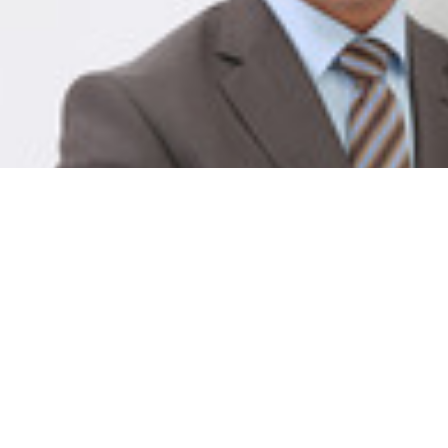
Najim Azahaf
Senior Project Manager