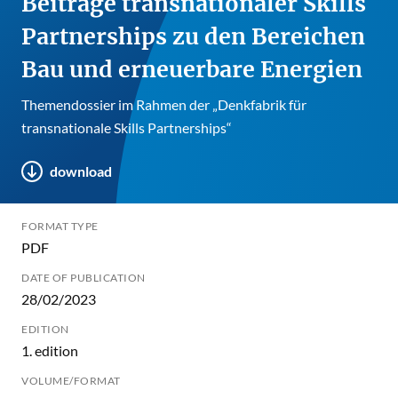
Beiträge transnationaler Skills
Partnerships zu den Bereichen
Bau und erneuerbare Energien
Themendossier im Rahmen der „Denkfabrik für
transnationale Skills Partnerships“
download
FORMAT TYPE
PDF
DATE OF PUBLICATION
28/02/2023
EDITION
1. edition
VOLUME/FORMAT