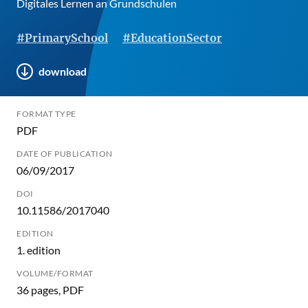
Digitales Lernen an Grundschulen
#PrimarySchool
#EducationSector
download
FORMAT TYPE
PDF
DATE OF PUBLICATION
06/09/2017
DOI
10.11586/2017040
EDITION
1. edition
VOLUME/FORMAT
36 pages, PDF