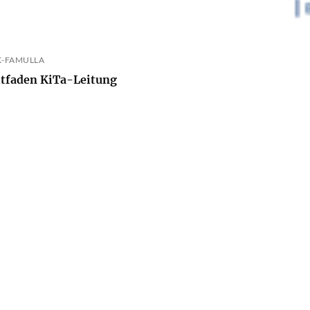
K-FAMULLA
eitfaden KiTa-Leitung
ER CONTACTS