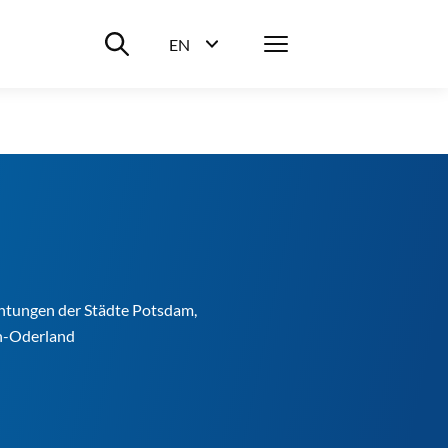
Suche ein-/ausblenden
Menü
EN
Sprachwahl ein-/ausblenden
chtungen der Städte Potsdam,
ch-Oderland