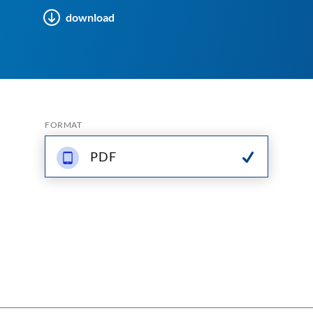
download
FORMAT
PDF