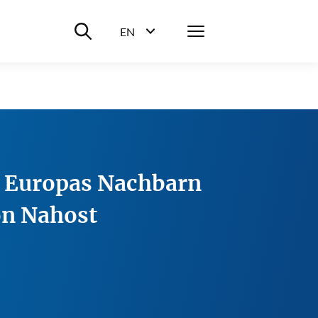
Suche ein-/ausblenden
Menü
EN
Sprachwahl ein-/ausblenden
: Europas Nachbarn
on Nahost