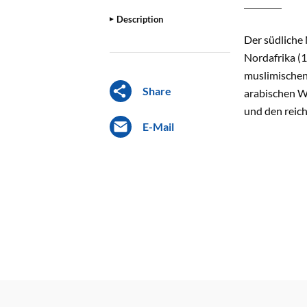
Description
Der südliche 
Nordafrika (1
muslimischen 
Share
arabischen We
und den reich
E-Mail