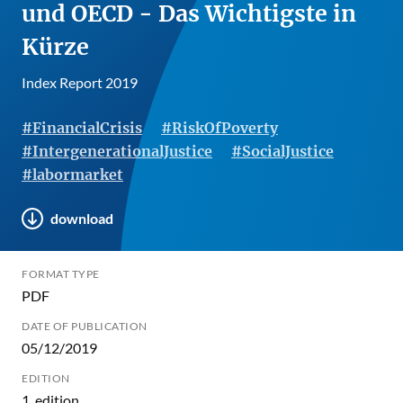
und OECD - Das Wichtigste in
Kürze
Index Report 2019
#FinancialCrisis
#RiskOfPoverty
#IntergenerationalJustice
#SocialJustice
#labormarket
download
FORMAT TYPE
PDF
DATE OF PUBLICATION
05/12/2019
EDITION
1. edition