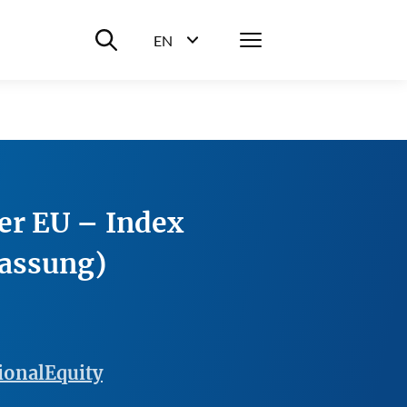
Suche ein-/ausblenden
Menü
EN
Sprachwahl ein-/ausblenden
der EU – Index
assung)
ionalEquity