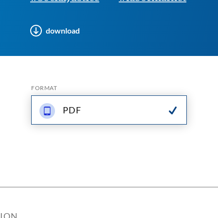
download
FORMAT
PDF
TION