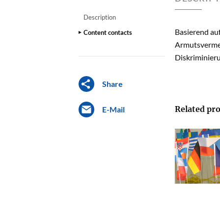
Description
Basierend auf
Content contacts
Armutsvermei
Diskriminier
Share
Related pro
E-Mail