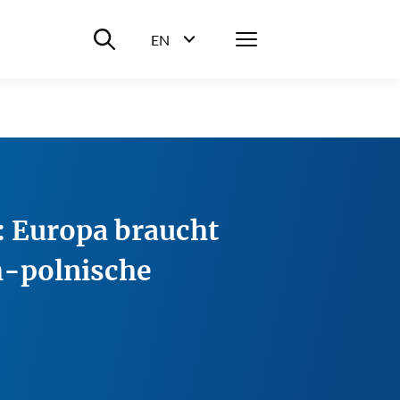
Suche ein-/ausblenden
Menü
EN
Sprachwahl ein-/ausblenden
: Europa braucht
h-polnische