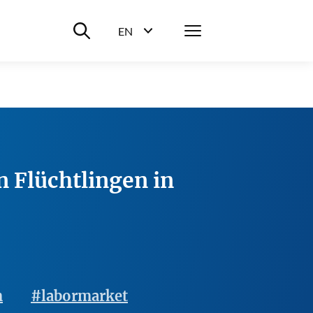
Suche ein-/ausblenden
Menü
EN
Sprachwahl ein-/ausblenden
n Flüchtlingen in
m
#labormarket