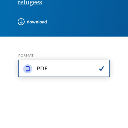
refugees
download
FORMAT
PDF