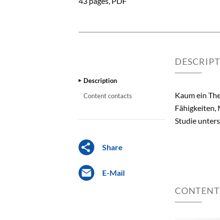
43 pages, PDF
DESCRIP
Description
Kaum ein Them
Content contacts
Fähigkeiten, 
Studie unters
Share
E-Mail
CONTENT