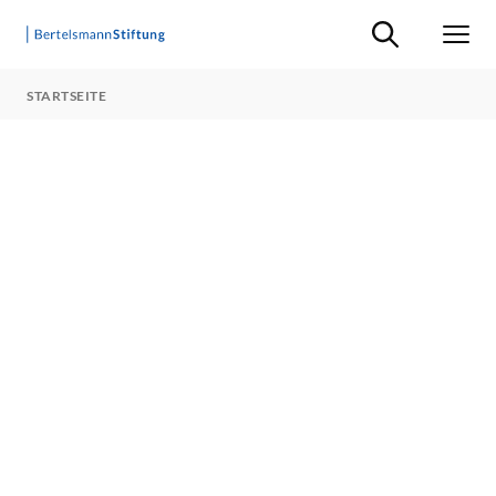
Suche ein-/ausb
Men
STARTSEITE