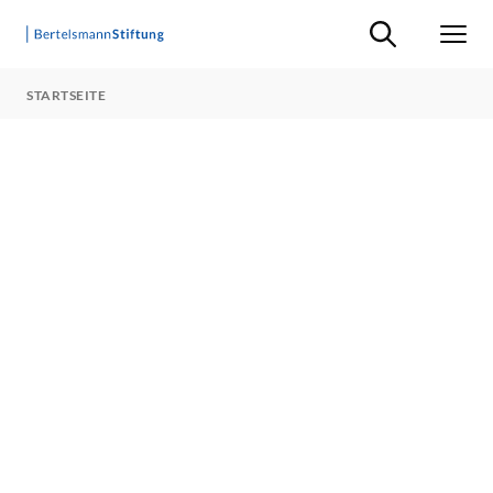
Suche ein-/ausb
Men
STARTSEITE