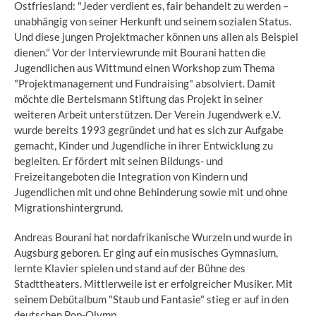
Ostfriesland: "Jeder verdient es, fair behandelt zu werden –
unabhängig von seiner Herkunft und seinem sozialen Status.
Und diese jungen Projektmacher können uns allen als Beispiel
dienen." Vor der Interviewrunde mit Bourani hatten die
Jugendlichen aus Wittmund einen Workshop zum Thema
"Projektmanagement und Fundraising" absolviert. Damit
möchte die Bertelsmann Stiftung das Projekt in seiner
weiteren Arbeit unterstützen. Der Verein Jugendwerk e.V.
wurde bereits 1993 gegründet und hat es sich zur Aufgabe
gemacht, Kinder und Jugendliche in ihrer Entwicklung zu
begleiten. Er fördert mit seinen Bildungs- und
Freizeitangeboten die Integration von Kindern und
Jugendlichen mit und ohne Behinderung sowie mit und ohne
Migrationshintergrund.
Andreas Bourani hat nordafrikanische Wurzeln und wurde in
Augsburg geboren. Er ging auf ein musisches Gymnasium,
lernte Klavier spielen und stand auf der Bühne des
Stadttheaters. Mittlerweile ist er erfolgreicher Musiker. Mit
seinem Debütalbum "Staub und Fantasie" stieg er auf in den
deutschen Pop-Olymp.