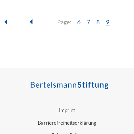
Page:
Page:
Page:
Page:
Page:
6
7
8
9
Imprint
Barrierefreiheitserklärung