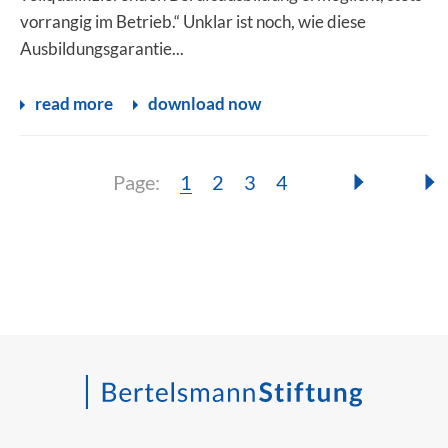
vorrangig im Betrieb.“ Unklar ist noch, wie diese
Ausbildungsgarantie...
read more
download now
Page:
Page:
Page:
Page:
Page:
1
2
3
4