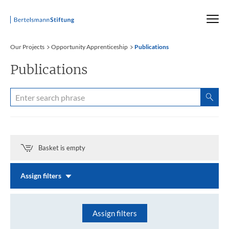
Startseite
Our Projects
Opportunity Apprenticeship
Publications
Publications
Basket is empty
Assign filters
Assign filters