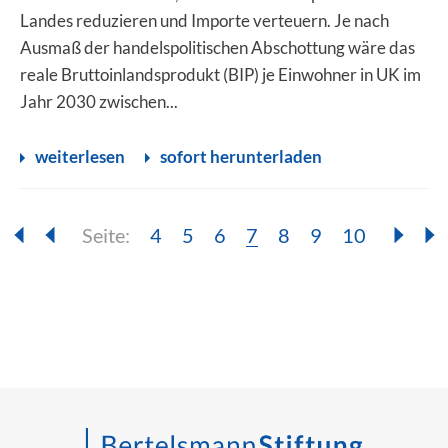
Landes reduzieren und Importe verteuern. Je nach
Ausmaß der handelspolitischen Abschottung wäre das
reale Bruttoinlandsprodukt (BIP) je Einwohner in UK im
Jahr 2030 zwischen...
weiterlesen
sofort herunterladen
Seite:
Seite:
Seite:
Seite:
Seite:
Seite:
Seite:
Seite:
4
5
6
7
8
9
10