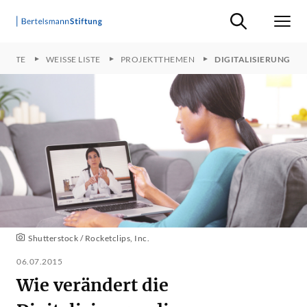
Suche ein-/ausb
Men
JEKTE
WEISSE LISTE
PROJEKTTHEMEN
DIGITALISIERUNG
Shutterstock / Rocketclips, Inc.
06.07.2015
Wie verändert die