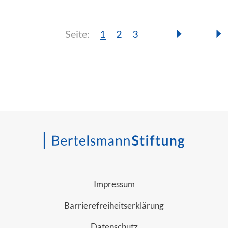
Seite:
Seite:
Seite:
Seite:
1
2
3
Impressum
Barrierefreiheitserklärung
Datenschutz