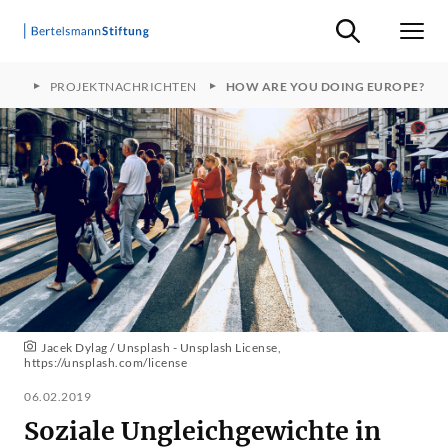
Suche ein-/ausb
Men
OPE
PROJEKTNACHRICHTEN
HOW ARE YOU DOING EUROPE?
Jacek Dylag / Unsplash - Unsplash License,
https://unsplash.com/license
06.02.2019
Soziale Ungleichgewichte in