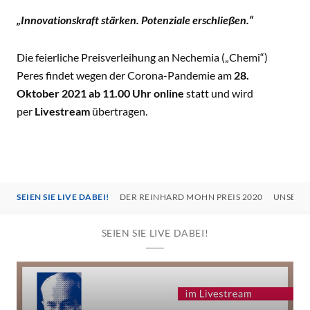
„I
n
novationskraft stärken. Potenziale erschließen.“
Die feierliche Preisverleihung an Nechemia („Chemi“)
Peres findet wegen der Corona-Pandemie am
28.
Oktober 2021 ab 11.00 Uhr online
statt und wird
per
Livestream
übertragen.
SEIEN SIE LIVE DABEI!
DER REINHARD MOHN PREIS 2020
UNSER P
SEIEN SIE LIVE DABEI!