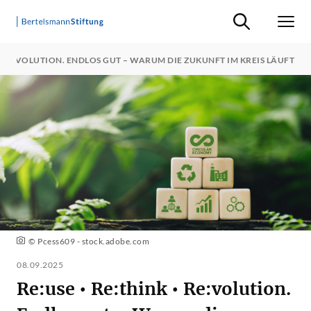
Suche ein-/ausb
Men
 • RE:VOLUTION. ENDLOS GUT – WARUM DIE ZUKUNFT IM KREIS LÄUFT
© Pcess609 - stock.adobe.com
08.09.2025
Re:use • Re:think • Re:volution.