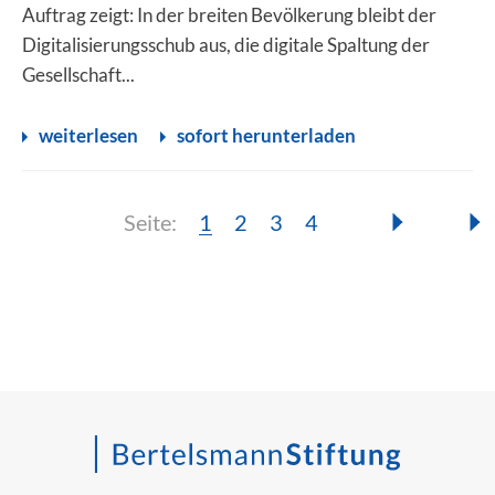
Auftrag zeigt: In der breiten Bevölkerung bleibt der
Digitalisierungsschub aus, die digitale Spaltung der
Gesellschaft...
weiterlesen
sofort herunterladen
Seite:
Seite:
Seite:
Seite:
Seite:
1
2
3
4