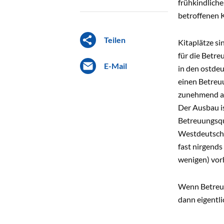
frühkindliche
betroffenen 
Teilen
Kitaplätze si
für die Betre
E-Mail
in den ostdeu
einen Betreuu
zunehmend au
Der Ausbau is
Betreuungsqu
Westdeutschl
fast nirgends
wenigen) vor
Wenn Betreuu
dann eigentl