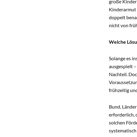
große Kindera
Kinderarmut g
doppelt bena
nicht von frü
Welche Lösu
Solange es i
ausgespielt –
Nachteil. Do
Voraussetzun
frühzeitig un
Bund, Länder
erforderlich,
solchen Förd
systematisch