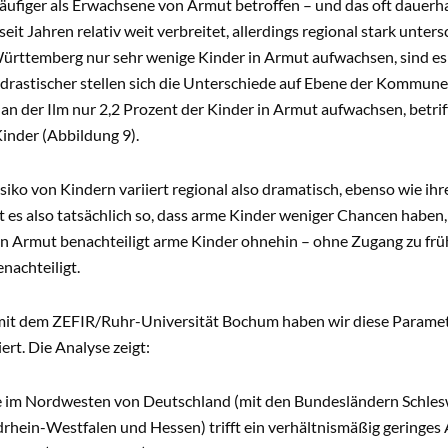
äufiger als Erwachsene von Armut betroffen – und das oft dauerha
eit Jahren relativ weit verbreitet, allerdings regional stark unte
ttemberg nur sehr wenige Kinder in Armut aufwachsen, sind es in
 drastischer stellen sich die Unterschiede auf Ebene der Kommune
an der Ilm nur 2,2 Prozent der Kinder in Armut aufwachsen, betrif
Kinder (Abbildung 9).
iko von Kindern variiert regional also dramatisch, ebenso wie ih
t es also tatsächlich so, dass arme Kinder weniger Chancen haben
n Armut benachteiligt arme Kinder ohnehin – ohne Zugang zu frü
enachteiligt.
t dem ZEFIR/Ruhr-Universität Bochum haben wir diese Paramete
ert. Die Analyse zeigt:
 im Nordwesten von Deutschland (mit den Bundesländern Schles
rhein-Westfalen und Hessen) trifft ein verhältnismäßig geringes