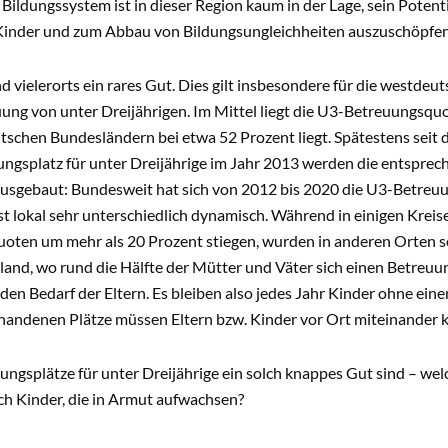
 Bildungssystem ist in dieser Region kaum in der Lage, sein Poten
Kinder und zum Abbau von Bildungsungleichheiten auszuschöpfe
nd vielerorts ein rares Gut. Dies gilt insbesondere für die westde
uung von unter Dreijährigen. Im Mittel liegt die U3-Betreuungsquo
tschen Bundesländern bei etwa 52 Prozent liegt. Spätestens seit
ngsplatz für unter Dreijährige im Jahr 2013 werden die entsprec
sgebaut: Bundesweit hat sich von 2012 bis 2020 die U3-Betreuu
t lokal sehr unterschiedlich dynamisch. Während in einigen Kreise
oten um mehr als 20 Prozent stiegen, wurden in anderen Orten so
and, wo rund die Hälfte der Mütter und Väter sich einen Betreu
 den Bedarf der Eltern. Es bleiben also jedes Jahr Kinder ohne ein
handenen Plätze müssen Eltern bzw. Kinder vor Ort miteinander 
ngsplätze für unter Dreijährige ein solch knappes Gut sind – wel
ich Kinder, die in Armut aufwachsen?