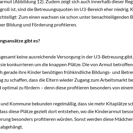
rmut (Abbildung 12). Zudem zeigt sich auch innerhalb dieser Regi
roß ist, sind die Betreuungsquoten im U3-Bereich eher niedrig. 
chteiligt: Zum einen wachsen sie schon unter benachteiligenden 
her Bildung und Förderung profitieren.
ngsansätze gibt es?
nsgesamt keine ausreichende Versorgung in der U3-Betreuung gibt
 sie konkurrieren um die knappen Plätze. Die von Armut betroffene
ch gerade ihre Kinder benötigen frühkindliche Bildungs- und Betr
g zu schaffen, dass die Eltern wieder Zugang zum Arbeitsmarkt 
d optimal zu fördern – denn diese profitieren besonders von eine
 und Kommune bekunden regelmäßig, dass sie mehr Kitaplätze sch
 dass diese Plätze gezielt dort entstehen, wo die Kinderarmut bes
erung besonders profitieren würden. Sonst werden diese Mädche
 abgehängt.