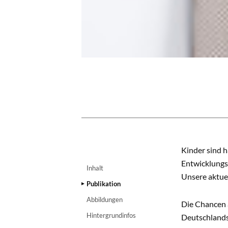
INHALT
Kinder sind h
Entwicklungs
Inhalt
Unsere aktuel
Publikation
Abbildungen
Die Chancen a
Hintergrundinfos
Deutschlands 