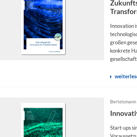
Zukunfts
Transfo
Innovation i
technologis
großen gese
konkrete H
gesellschaft
weiterle
Bertelsmann 
Innovati
Start-ups s
Voraussetz