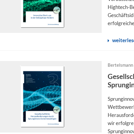
Hightech-Ber
Geschäftsid
erfolgreiche 
weiterle
Bertelsmann 
Gesellsc
Sprungi
Sprunginnov
Wettbewerbs
Herausforde
wir erfolgre
Sprunginnov