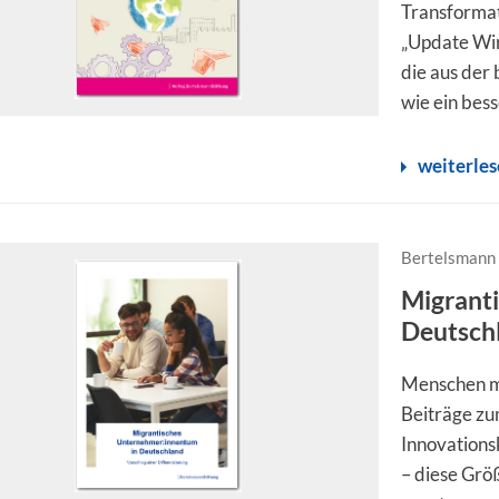
Transformat
„Update Wir
die aus der 
wie ein bess
weiterle
Bertelsmann 
Migrant
Deutsch
Menschen mi
Beiträge z
Innovation
– diese Grö