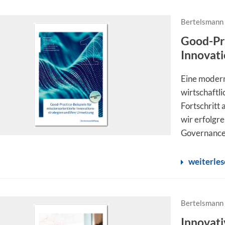
Bertelsmann 
Good-Pra
Innovati
Eine modern
wirtschaftl
Fortschritt
wir erfolgre
Governance-
weiterle
Bertelsmann 
Innovati