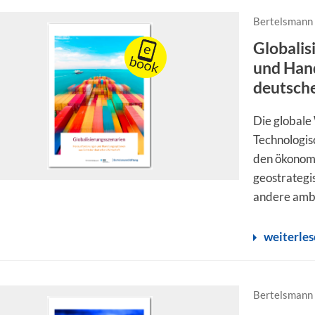
Bertelsmann 
Globalis
und Hand
deutsch
Die globale
Technologis
den ökonom
geostrategi
andere ambi
weiterle
Bertelsmann 