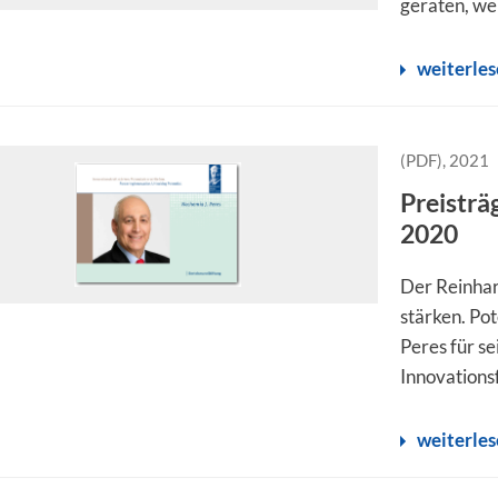
geraten, we
weiterle
(PDF), 2021
Preisträ
2020
Der Reinha
stärken. Pot
Peres für s
Innovations
weiterle