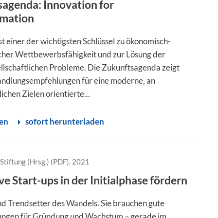
agenda: Innovation for
rmation
st einer der wichtigsten Schlüssel zu ökonomisch-
cher Wettbewerbsfähigkeit und zur Lösung der
llschaftlichen Probleme. Die Zukunftsagenda zeigt
andlungsempfehlungen für eine moderne, an
lichen Zielen orientierte...
sen
sofort herunterladen
Stiftung (Hrsg.) (PDF), 2021
ve Start-ups in der Initialphase fördern
ind Trendsetter des Wandels. Sie brauchen gute
ungen für Gründung und Wachstum – gerade im