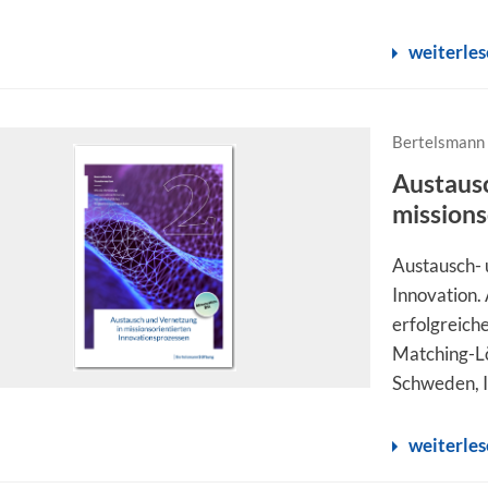
weiterle
Bertelsmann 
Austaus
missions
Austausch- 
Innovation.
erfolgreiche
Matching-Lö
Schweden, I
weiterle