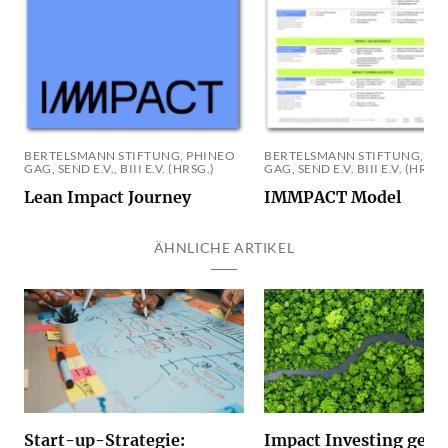
BERTELSMANN STIFTUNG, PHINEO
BERTELSMANN STIFTUNG, PH
GAG, SEND E.V., BIII E.V. (HRSG.)
GAG, SEND E.V. BIII E.V. (HRSG.
Lean Impact Journey
IMMPACT Model
ÄHNLICHE ARTIKEL
Start-up-Strategie:
Impact Investing gewi