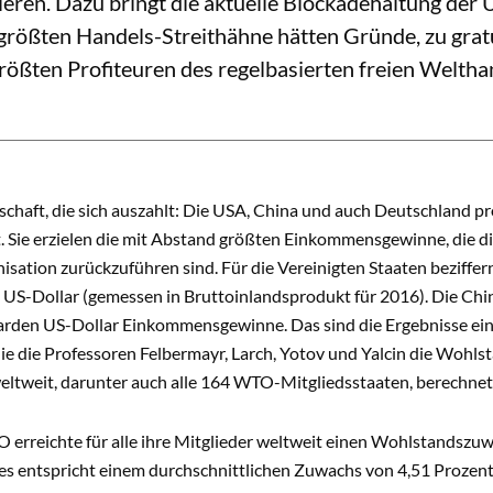
ieren. Dazu bringt die aktuelle Blockadehaltung der
 größten Handels-Streithähne hätten Gründe, zu gra
rößten Profiteuren des regelbasierten freien Weltha
schaft, die sich auszahlt: Die USA, China und auch Deutschland p
 Sie erzielen die mit Abstand größten Einkommensgewinne, die dire
isation zurückzuführen sind. Für die Vereinigten Staaten beziffe
n US-Dollar (gemessen in Bruttoinlandsprodukt für 2016). Die Chi
iarden US-Dollar Einkommensgewinne. Das sind die Ergebnisse ein
 die die Professoren Felbermayr, Larch, Yotov und Yalcin die Wohl
eltweit, darunter auch alle 164 WTO-Mitgliedsstaaten, berechnet
 erreichte für alle ihre Mitglieder weltweit einen Wohlstandszu
es entspricht einem durchschnittlichen Zuwachs von 4,51 Prozent