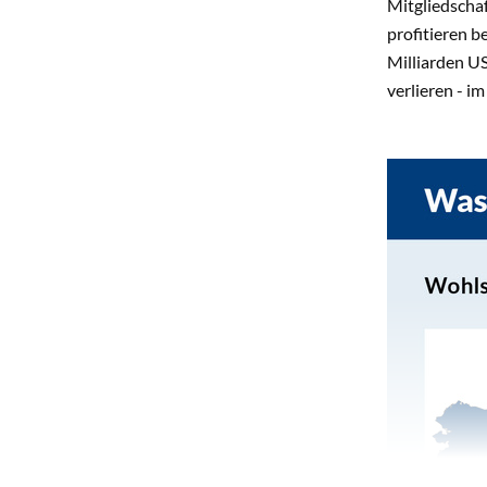
Mitgliedscha
profitieren 
Milliarden US
verlieren - i