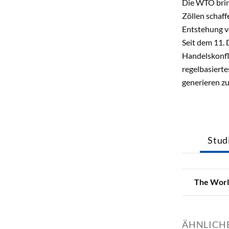
Die WTO brin
Zöllen schaff
Entstehung v
Seit dem 11.
Handelskonfl
regelbasiert
generieren zu
Stud
The World
ÄHNLICHE