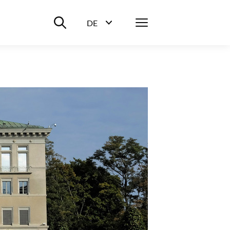
Suche ein-/ausblenden
Menü
DE
Sprachwahl ein-/ausblenden