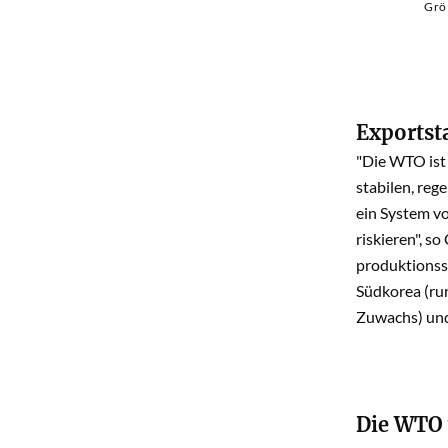
Grö
Exportst
"Die WTO ist 
stabilen, reg
ein System v
riskieren", s
produktionss
Südkorea (ru
Zuwachs) und
Die WTO 