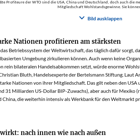
ßte Profiteure der WTO sind die USA, China und Deutschland, doch auch die m
Mitgliedschaft Wohlstandsgewinne. Sie können
Bild ausklappen
arke Nationen profitieren am stärksten
das Betriebssystem der Weltwirtschaft, das täglich dafür sorgt, d
elbasierten Umgebung zirkulieren können. Auch wenn keine Organi
on rein bilateralen Handelsabkommen setzt, würde enorme Wohls
o Christian Bluth, Handelsexperte der Bertelsmann Stiftung. Laut A
tarke Nationen von ihrer Mitgliedschaft. Das gilt neben den USA 
nd 31 Milliarden US-Dollar BIP-Zuwachs), aber auch für Mexiko (r
 China, die weiterhin intensiv als Werkbank für den Weltmarkt p
wirkt: nach innen wie nach außen