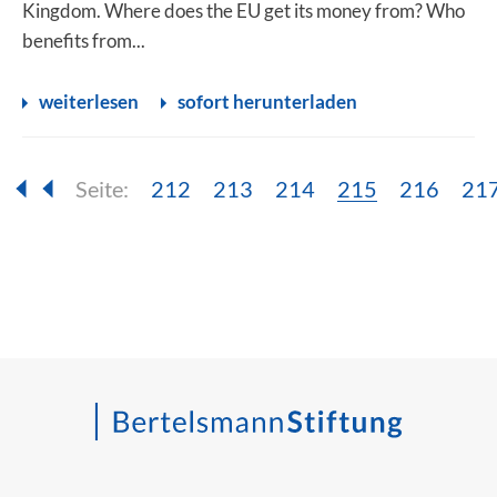
Kingdom. Where does the EU get its money from? Who
benefits from...
weiterlesen
sofort herunterladen
Seite:
Seite:
Seite:
Seite:
Seite:
Seit
Seite:
212
213
214
215
216
21