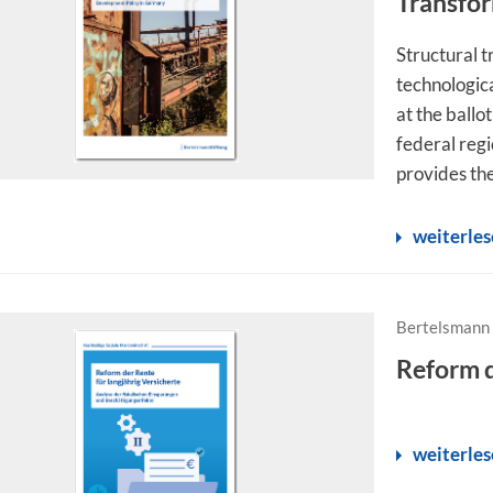
Transfo
Structural 
technologica
at the ballo
federal reg
provides the 
weiterle
Bertelsmann 
Reform d
weiterle