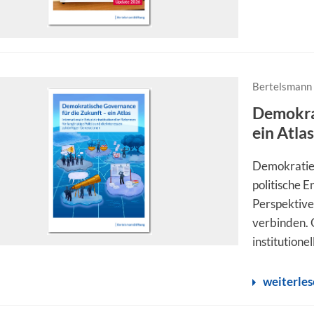
Bertelsmann 
Demokrat
ein Atla
Demokratien
politische 
Perspektive
verbinden. G
institutione
weiterle