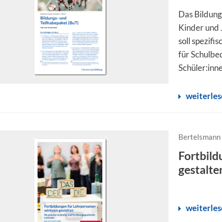
Das Bildung
Kinder und 
soll spezif
für Schulbe
Schüler:inn
weiterle
Bertelsmann 
Fortbild
gestalte
weiterle