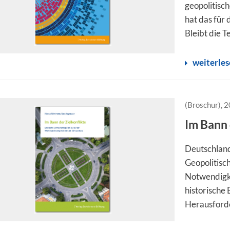
geopolitisc
hat das für
Bleibt die T
weiterle
(Broschur), 
Im Bann 
Deutschland
Geopolitisc
Notwendigke
historische
Herausforde