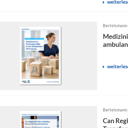
weiterle
Bertelsmann 
Medizini
ambulant
weiterle
Bertelsmann 
Can Regi