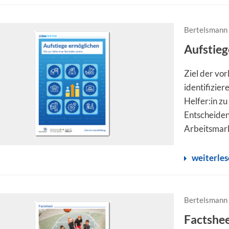
Bertelsmann 
Aufstieg
Ziel der vor
identifizier
Helfer:in zu
Entscheiden
Arbeitsmark
weiterle
Bertelsmann 
Factshee