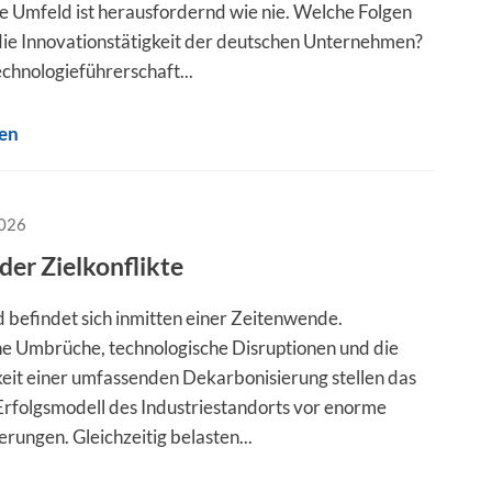
he Umfeld ist herausfordernd wie nie. Welche Folgen
 die Innovationstätigkeit der deutschen Unternehmen?
echnologieführerschaft...
sen
2026
der Zielkonflikte
 befindet sich inmitten einer Zeitenwende.
he Umbrüche, technologische Disruptionen und die
it einer umfassenden Dekarbonisierung stellen das
 Erfolgsmodell des Industriestandorts vor enorme
rungen. Gleichzeitig belasten...