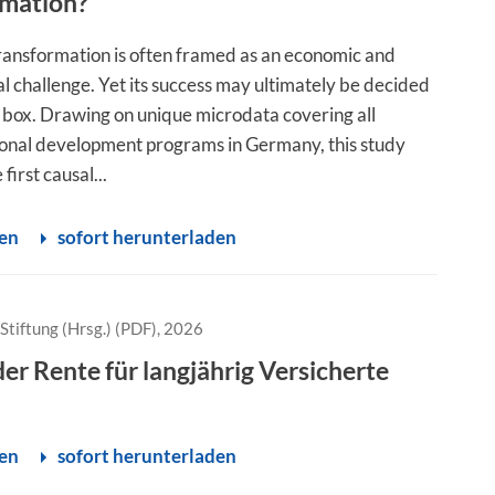
rmation?
transformation is often framed as an economic and
l challenge. Yet its success may ultimately be decided
t box. Drawing on unique microdata covering all
ional development programs in Germany, this study
first causal...
sen
sofort herunterladen
Stiftung (Hrsg.) (PDF), 2026
er Rente für langjährig Versicherte
sen
sofort herunterladen