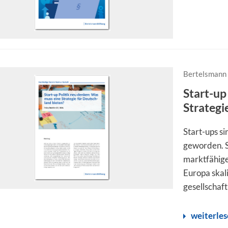
Bertelsmann 
Start-up
Strategi
Start-ups s
geworden. S
marktfähige
Europa skal
gesellschaft
weiterle