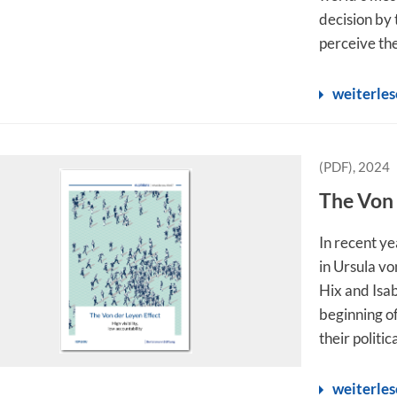
decision by
perceive the
weiterle
(PDF), 2024
The Von 
In recent ye
in Ursula vo
Hix and Isa
beginning o
their politic
weiterle