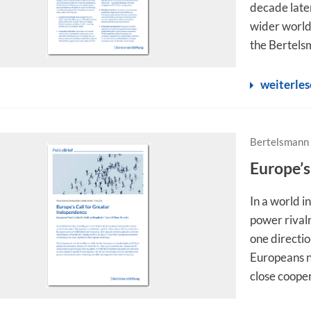
decade late
wider world
the Bertelsm
weiterle
Bertelsmann 
Europe’s
In a world i
power rivalr
one directi
Europeans n
close cooper