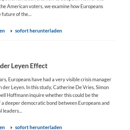
 the American voters, we examine how Europeans
 future of the...
sen
sofort herunterladen
der Leyen Effect
ars, Europeans have had a very visible crisis manager
n der Leyen. In this study, Catherine De Vries, Simon
bell Hoffmann inquire whether this could be the
f a deeper democratic bond between Europeans and
al leaders...
sen
sofort herunterladen