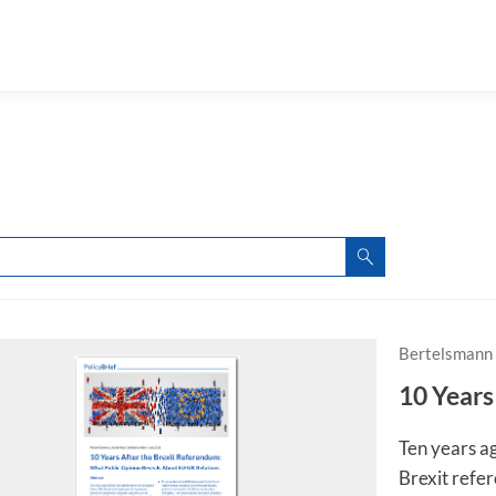
Bertelsmann 
10 Years
Ten years a
Brexit refe