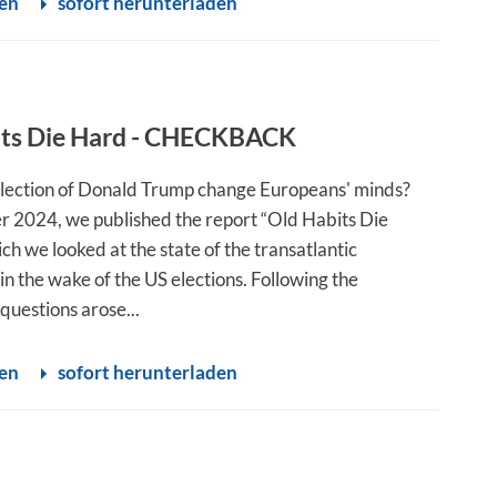
sen
sofort herunterladen
its Die Hard - CHECKBACK
election of Donald Trump change Europeans' minds?
 2024, we published the report “Old Habits Die
ch we looked at the state of the transatlantic
in the wake of the US elections. Following the
 questions arose...
sen
sofort herunterladen