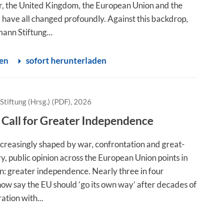
r, the United Kingdom, the European Union and the
 have all changed profoundly. Against this backdrop,
ann Stiftung...
sen
sofort herunterladen
Stiftung (Hrsg.) (PDF), 2026
 Call for Greater Independence
ncreasingly shaped by war, confrontation and great-
y, public opinion across the European Union points in
on: greater independence. Nearly three in four
ow say the EU should ‘go its own way’ after decades of
ation with...