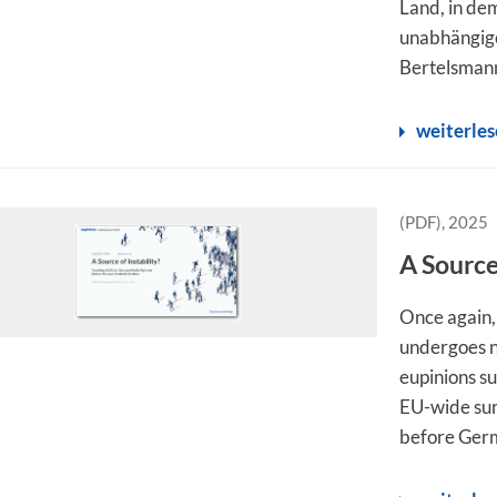
Land, in dem
unabhängige
Bertelsmann 
weiterle
(PDF), 2025
A Source 
Once again,
undergoes na
eupinions s
EU-wide sur
before Germ