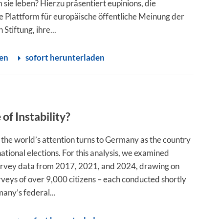
 sie leben? Hierzu präsentiert eupinions, die
 Plattform für europäische öffentliche Meinung der
Stiftung, ihre...
sen
sofort herunterladen
of Instability?
 the world’s attention turns to Germany as the country
tional elections. For this analysis, we examined
urvey data from 2017, 2021, and 2024, drawing on
veys of over 9,000 citizens – each conducted shortly
any’s federal...