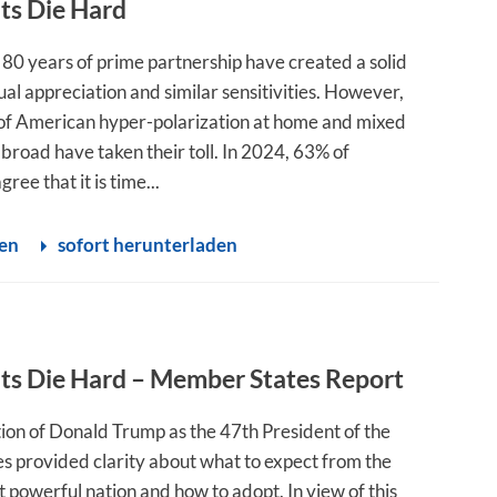
ts Die Hard
 80 years of prime partnership have created a solid
al appreciation and similar sensitivities. However,
 of American hyper-polarization at home and mixed
broad have taken their toll. In 2024, 63% of
ree that it is time...
sen
sofort herunterladen
ts Die Hard – Member States Report
tion of Donald Trump as the 47th President of the
es provided clarity about what to expect from the
 powerful nation and how to adopt. In view of this