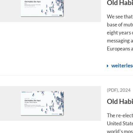
Old Habi
We see that
base of mutu
eight years
messaging a
Europeans ag
weiterle
(PDF), 2024
Old Habi
The re-elec
United Stat
world’s most