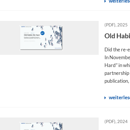
weiterle
(PDF), 2025
Old Hab
Did the re-
In November
Hard” in whi
partnership 
publication,
weiterle
(PDF), 2024