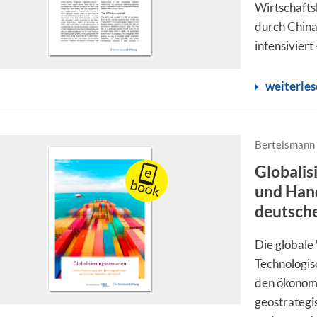
Wirtschafts
durch China
intensivier
weiterle
Bertelsmann 
Globalis
und Hand
deutsch
Die globale
Technologis
den ökonom
geostrategi