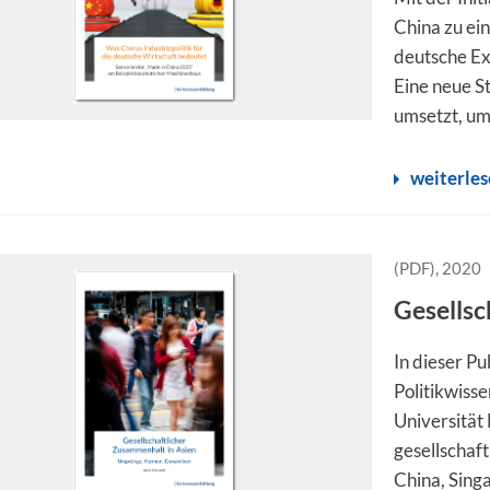
China zu ei
deutsche Ex
Eine neue St
umsetzt, um
weiterle
(PDF), 2020
Gesellsc
In dieser Pu
Politikwisse
Universität
gesellschaf
China, Singa