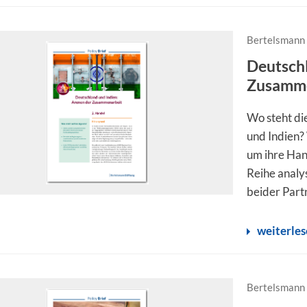
Bertelsmann 
Deutschl
Zusammen
Wo steht di
und Indien?
um ihre Han
Reihe analy
beider Part
weiterle
Bertelsmann 