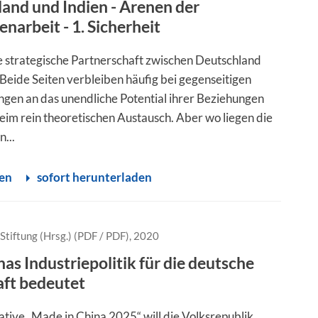
and und Indien - Arenen der
arbeit - 1. Sicherheit
e strategische Partnerschaft zwischen Deutschland
 Beide Seiten verbleiben häufig bei gegenseitigen
gen an das unendliche Potential ihrer Beziehungen
eim rein theoretischen Austausch. Aber wo liegen die
n...
sen
sofort herunterladen
Stiftung (Hrsg.) (PDF / PDF), 2020
as Industriepolitik für die deutsche
ft bedeutet
iative „Made in China 2025“ will die Volksrepublik