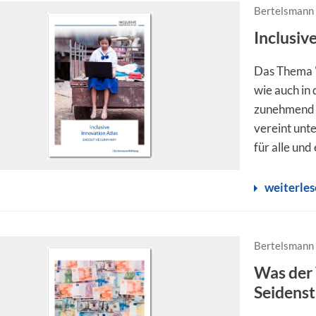
Bertelsmann 
Inclusiv
Das Thema "i
wie auch in
zunehmend A
vereint unt
für alle und 
weiterle
Bertelsmann 
Was der
Seidenst