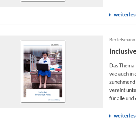
weiterle
Bertelsmann 
Inclusiv
Das Thema "i
wie auch in
zunehmend A
vereint unt
für alle und 
weiterle