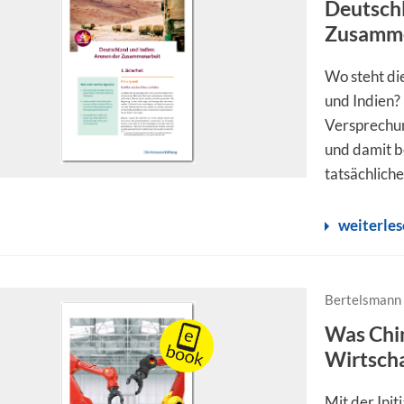
Deutschl
Zusammen
Wo steht di
und Indien?
Versprechun
und damit b
tatsächliche
weiterle
Bertelsmann 
Was Chin
Wirtscha
Mit der Init