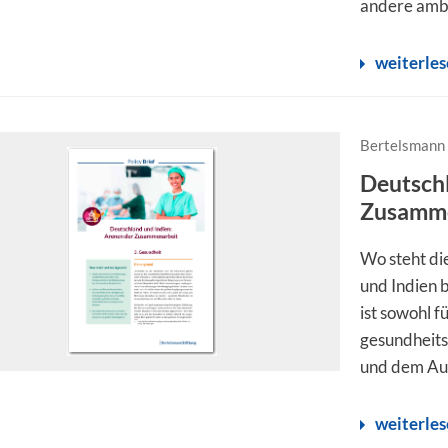
andere ambi
weiterle
Bertelsmann 
Deutschl
Zusamme
Wo steht di
und Indien
ist sowohl f
gesundheits
und dem Aus
weiterle