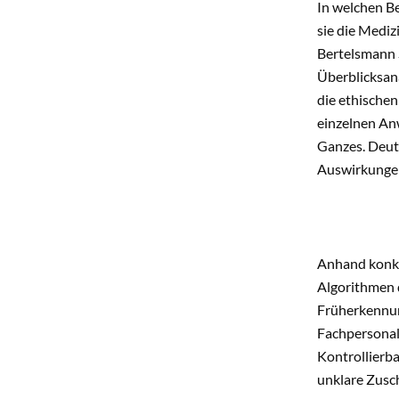
In welchen B
sie die Medi
Bertelsmann S
Überblicksana
die ethischen
einzelnen Anw
Ganzes. Deutl
Auswirkungen
Anhand konkre
Algorithmen 
Früherkennun
Fachpersonal
Kontrollierb
unklare Zusc