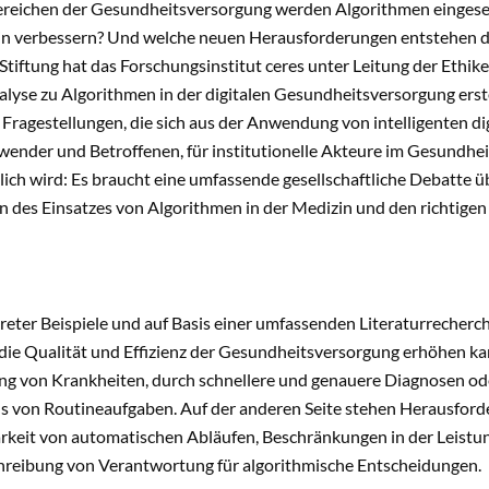
ereichen der Gesundheitsversorgung werden Algorithmen eingese
zin verbessern? Und welche neuen Herausforderungen entstehen du
tiftung hat das Forschungsinstitut ceres unter Leitung der Ethik
lyse zu Algorithmen in der digitalen Gesundheitsversorgung erste
 Fragestellungen, die sich aus der Anwendung von intelligenten di
ender und Betroffenen, für institutionelle Akteure im Gesundheit
ich wird: Es braucht eine umfassende gesellschaftliche Debatte ü
 des Einsatzes von Algorithmen in der Medizin und den richtige
ter Beispiele und auf Basis einer umfassenden Literaturrecherche
die Qualität und Effizienz der Gesundheitsversorgung erhöhen ka
g von Krankheiten, durch schnellere und genauere Diagnosen ode
s von Routineaufgaben. Auf der anderen Seite stehen Herausford
arkeit von automatischen Abläufen, Beschränkungen in der Leistu
hreibung von Verantwortung für algorithmische Entscheidungen.