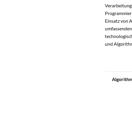
Verarbeitung
Programmieru
Einsatz von A
umfassenden 
technologisc
und Algorith
Algorithm