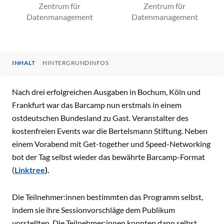
Zentrum für
Zentrum für
Datenmanagement
Datenmanagement
INHALT
HINTERGRUNDINFOS
INHALT
Nach drei erfolgreichen Ausgaben in Bochum, Köln und
Frankfurt war das Barcamp nun erstmals in einem
ostdeutschen Bundesland zu Gast. Veranstalter des
kostenfreien Events war die Bertelsmann Stiftung. Neben
einem Vorabend mit Get-together und Speed-Networking
bot der Tag selbst wieder das bewährte Barcamp-Format
(
Linktree
).
Die Teilnehmer:innen bestimmten das Programm selbst,
indem sie ihre Sessionvorschläge dem Publikum
vorstellten. Die Teilnehmer:innen konnten dann selbst