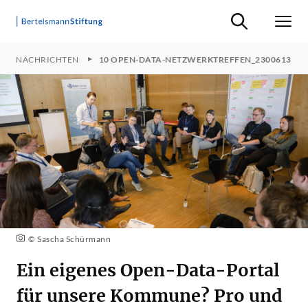
Suche ein-/ausb
Men
JEKTNACHRICHTEN
10 OPEN-DATA-NETZWERKTREFFEN_2300613
© Sascha Schürmann
Ein eigenes Open-Data-Portal
für unsere Kommune? Pro und