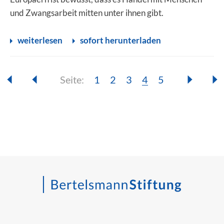
und Zwangsarbeit mitten unter ihnen gibt.
weiterlesen
sofort herunterladen
Seite:
Seite:
Seite:
Seite:
Seite:
Seite:
1
2
3
4
5