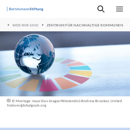
Suche ein-/ausb
Men
NS
WER WIR SIND
ZENTRUM FÜR NACHHALTIGE KOMMUNEN
© Montage: mauritius images/Westend61/Andrew Brookes; United
Nations/globalgoals.org