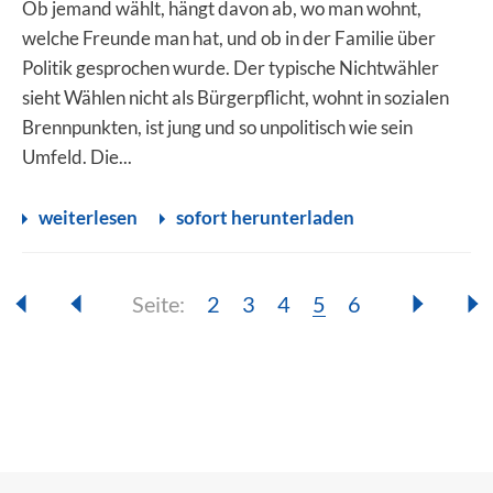
Ob jemand wählt, hängt davon ab, wo man wohnt,
welche Freunde man hat, und ob in der Familie über
Politik gesprochen wurde. Der typische Nichtwähler
sieht Wählen nicht als Bürgerpflicht, wohnt in sozialen
Brennpunkten, ist jung und so unpolitisch wie sein
Umfeld. Die...
weiterlesen
sofort herunterladen
Seite:
Seite:
Seite:
Seite:
Seite:
Seite:
2
3
4
5
6