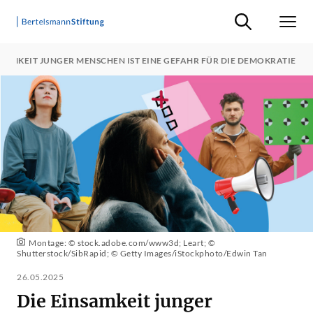
Suche ein-/ausb
Men
NSAMKEIT JUNGER MENSCHEN IST EINE GEFAHR FÜR DIE DEMOKRATIE
Montage: © stock.adobe.com/www3d; Leart; ©
Shutterstock/SibRapid; © Getty Images/iStockphoto/Edwin Tan
26.05.2025
Die Einsamkeit junger