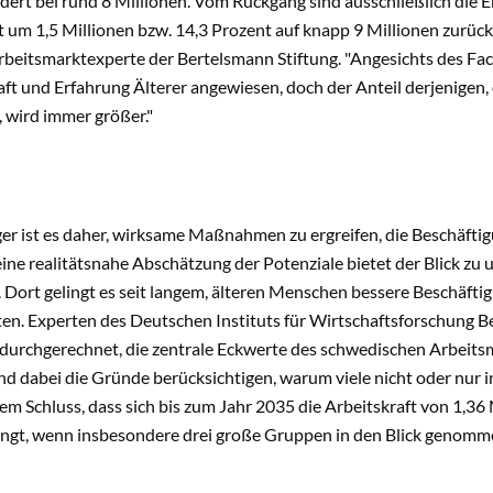
dert bei rund 8 Millionen. Vom Rückgang sind ausschließlich die E
t um 1,5 Millionen bzw. 14,3 Prozent auf knapp 9 Millionen zurück. 
rbeitsmarktexperte der Bertelsmann Stiftung. "Angesichts des Fa
aft und Erfahrung Älterer angewiesen, doch der Anteil derjenigen,
, wird immer größer."
r ist es daher, wirksame Maßnahmen zu ergreifen, die Beschäftig
eine realitätsnahe Abschätzung der Potenziale bietet der Blick 
 Dort gelingt es seit langem, älteren Menschen bessere Beschäfti
ten. Experten des Deutschen Instituts für Wirtschaftsforschung B
durchgerechnet, die zentrale Eckwerte des schwedischen Arbeitsm
d dabei die Gründe berücksichtigen, warum viele nicht oder nur i
 Schluss, dass sich bis zum Jahr 2035 die Arbeitskraft von 1,36 M
elingt, wenn insbesondere drei große Gruppen in den Blick genom