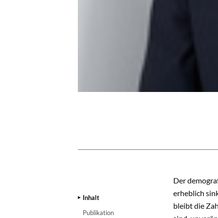
INHALT
Der demograf
erheblich sin
Inhalt
bleibt die Za
Publikation