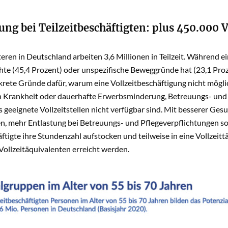
ng bei Teilzeitbeschäftigten: plus 450.000 V
eren in Deutschland arbeiten 3,6 Millionen in Teilzeit. Während ein 
te (45,4 Prozent) oder unspezifische Beweggründe hat (23,1 Proze
rete Gründe dafür, warum eine Vollzeitbeschäftigung nicht möglic
 Krankheit oder dauerhafte Erwerbsminderung, Betreuungs- und P
s geeignete Vollzeitstellen nicht verfügbar sind. Mit besserer Ge
en, mehr Entlastung bei Betreuungs- und Pflegeverpflichtungen so
äftigte ihre Stundenzahl aufstocken und teilweise in eine Vollzeit
ollzeitäquivalenten erreicht werden.