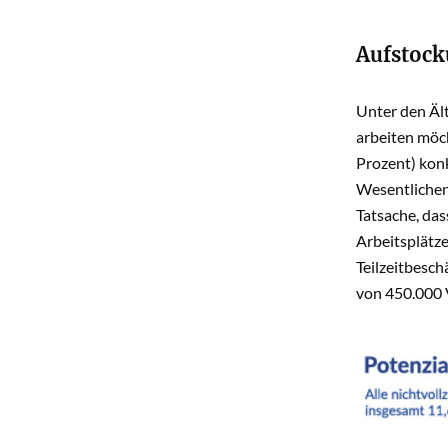
Aufstocku
Unter den Ält
arbeiten möch
Prozent) konk
Wesentlichen
Tatsache, das
Arbeitsplätz
Teilzeitbesch
von 450.000 V