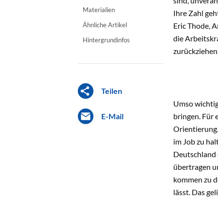
sind, unverän
Materialien
Ihre Zahl geh
Ähnliche Artikel
Eric Thode, A
die Arbeitskr
Hintergrundinfos
zurückziehen
Teilen
Umso wichtige
E-Mail
bringen. Für 
Orientierung.
im Job zu hal
Deutschland 
übertragen un
kommen zu dem
lässt. Das g