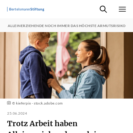
Suche ein-/ausb
Men
BEN ALLEINERZIEHENDE NOCH IMMER DAS HÖCHSTE ARMUTSRISIKO
© kieferpix - stock.adobe.com
25.06.2024
Trotz Arbeit haben