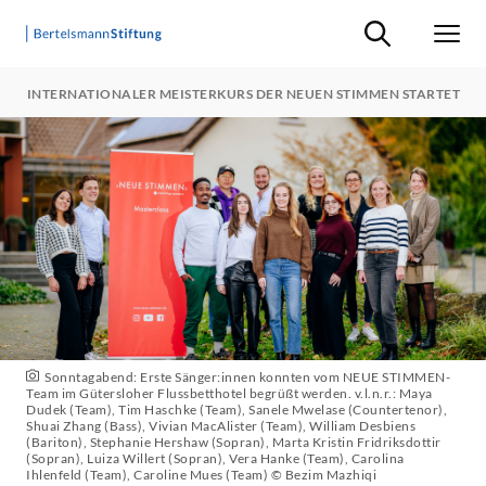
Suche ein-/ausb
Men
OH: INTERNATIONALER MEISTERKURS DER NEUEN STIMMEN STARTET
Sonntagabend: Erste Sänger:innen konnten vom NEUE STIMMEN-
Team im Gütersloher Flussbetthotel begrüßt werden. v.l.n.r.: Maya
Dudek (Team), Tim Haschke (Team), Sanele Mwelase (Countertenor),
Shuai Zhang (Bass), Vivian MacAlister (Team), William Desbiens
(Bariton), Stephanie Hershaw (Sopran), Marta Kristin Fridriksdottir
(Sopran), Luiza Willert (Sopran), Vera Hanke (Team), Carolina
Ihlenfeld (Team), Caroline Mues (Team) © Bezim Mazhiqi