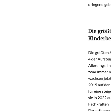
dringend geb
Die größ
Kinderbe
Die größten 
4 der Aufstei
Allerdings: I
zwar immer n
wachsen jetzt
2019 auf den 
für eine stei
sie in 2022 a
Fachkräften i
Dauerthema i