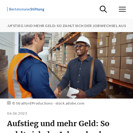
Suche ein-/ausb
Men
AUFSTIEG UND MEHR GELD: SO ZAHLT SICH DER JOBWECHSEL AUS
© StratfordProductions - stock.adobe.com
06.06.2023
Aufstieg und mehr Geld: So