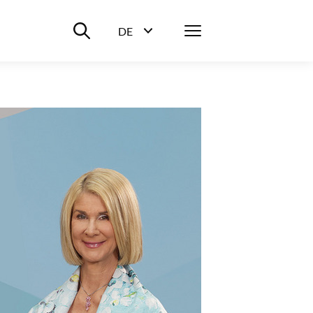
Suche ein-/ausblenden
Menü
DE
Sprachwahl ein-/ausblenden