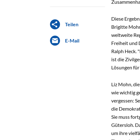
Zusammenhalt
Diese Ergebni
Teilen
Brigitte Mohn
weltweite Rep
E-Mail
Freiheit und 
Ralph Heck. "
ist die Zivil
Lösungen für
Liz Mohn, di
wie wichtig g
ver­gessen: S
die Demokrati
Sie muss fort
Gütersloh. D
um ihre vielf