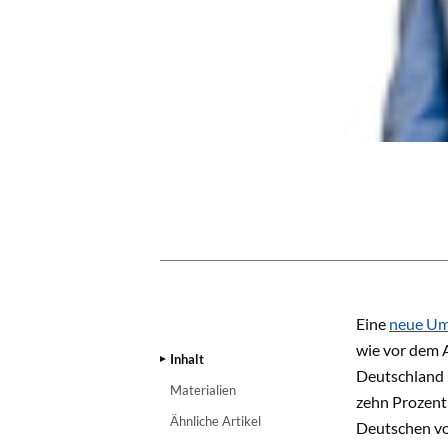
INHALT
Eine
neue Um
wie vor dem A
Inhalt
Deutschland ü
Materialien
zehn Prozent 
Ähnliche Artikel
Deutschen vo