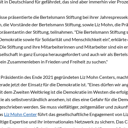
 in Deutschland für gefährdet, das sind aber immerhin vier Proze
sse präsentierte die Bertelsmann Stiftung bei ihrer Jahrespresse
, die Vorstände der Bertelsmann Stiftung, sowie Liz Mohn, die P
räsentantin der Stiftung, teilnahmen. "Die Bertelsmann Stiftung se
Demokratie sowie für Solidarität und Menschlich­keit ein", erklärte
Die Stiftung und ihre Mitarbeiterinnen und Mitarbeiter sind ein eng
gesell­schaft in ganz Europa herausgefordert und auch wir als Bertel
 ein Zusammenleben in Frieden und Freiheit zu suchen."
e Präsidentin des Ende 2021 gegründeten Liz Mohn Centers, machte
erade jetzt der Einsatz für die Demokratie ist. "Eines dürfen wir a
eit dem Zweiten Weltkrieg ist die Demokratie im Westen die erfol
e als selbstverständlich ansehen, ist dies eine Ge­fahr für die Dem
geschrieben werden. Sie muss vielfältiger, zeitgemäßer und zukunf
as
Liz Mohn Center
führt das gesellschaftliche Engagement von Li
ältige Expertise und ihr internationales Netzwerk zu sichern. ­Das C