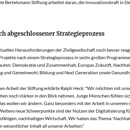
ie Bertelsmann Stiftung arbeitet daran, die Innovationskraft in 
ich abgeschlossener Strategieprozess
tuellen Herausforderungen der Zivilgesellschaft noch besser reag
e Projekte nach einem Strategieprozess in sechs gro­ßen Program
uten: Demokratie und Zusam­menhalt, Europas Zukunft, Nachhalti
ung und Gemein­wohl, Bildung und Next Generation sowie Gesundhe
en Arbeit der Stiftung erklärte Ralph Heck: "Wir möchten mit unse
en noch stärker in den Blick nehmen. Junge Menschen fühlen sich
 Das wollen wir ändern. Ganz besonders mit der Arbeit in unsere
 Weitere neue Schwerpunkte sind der Nutzen der Digitalisierung 
sfähigen, nachhaltigen Wirtschaft. Wir haben das Thema 'Nachhal
in wesentlicher Inhalt all unserer Arbeiten."