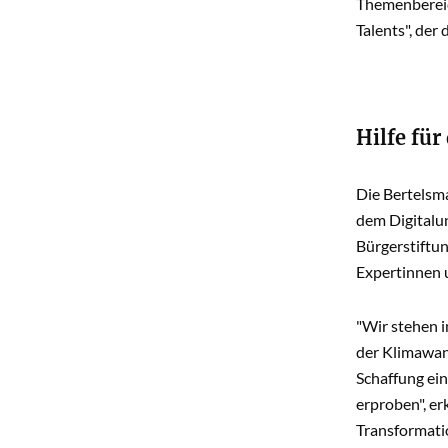
Themenbereic
Talents", der
Hilfe für
Die Bertelsma
dem Digitalun
Bürgerstiftun
Expertinnen u
"Wir stehen 
der Klimawand
Schaffung ein
erproben", er
Transformatio