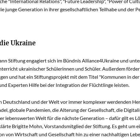
he "International Relations", "Future Leadership", "Power of Cul
 die junge Generation in ihrer gesellschaftlichen Teilhabe und der P
 die Ukraine
nn Stiftung engagiert sich im Bündnis Alliance4Ukraine und unte
terricht ukrainischer Schülerinnen und Schüler. Au­ßerdem förder
gen und hat ein Stiftungsprojekt mit dem Titel "Kommunen in der 
nd Experten Hilfe bei der Integration der Flüchtlinge leisten.
in Deutschland und der Welt vor immer komplexer werdenden Herau
el, globale Pandemien, die Alterung der Gesell­schaft, die Digitali
er lebenswerten Welt für die nächste Generation – dafür gilt es 
klärte Brigitte Mohn, Vorstandsmitglied der Stiftung. Es geht um 
n von Wirtschaft und Gesellschaft hin zu einer nachhaltigen Lebe