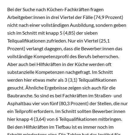
INHALT
Bei der Suche nach Küchen-Fachkräften fragen
Arbeitgeber:innen in drei Viertel der Fälle (74,9 Prozent)
nicht nach einer vollständigen Ausbildung, sondern geben
sich im Schnitt mit knapp 5 (4,85) der sieben
Teilqualifikationen zufrieden. Nur ein Viertel (25,1
Prozent) verlangt dagegen, dass die Bewerber:innen das
vollständige Kompetenzprofil des Berufs beherrschen.
Aber auch bei Hilfskräften in der Küche werden oft
substanzielle Kompetenzen nachgefragt. Im Schnitt
werden hier etwas mehr als 3 (3,1) Teilqualifikationen
gesucht. Ähnliche Ergebnisse zeigen sich auch für die
Baubranche. So sind es bei Fachkräften im Straßen- und
Asphaltbau vier von fünf (80,3 Prozent) der Stellen, die nur
ein Teilprofil erfordern. Im Schnitt sollten Bewerber:innen
hier knapp 4 (3,64) von 6 Teilqualifikationen mitbringen.
Bei den Hilfskräften im Tiefbau ist es immer noch im
Schnitt mindestens eine. Die Zahlen hat das Institut für