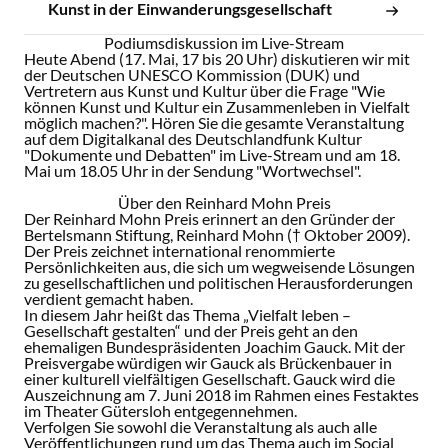
Kunst in der Einwanderungsgesellschaft
Podiumsdiskussion im Live-Stream
Heute Abend (17. Mai, 17 bis 20 Uhr) diskutieren wir mit
der Deutschen UNESCO Kommission (DUK) und
Vertretern aus Kunst und Kultur über die Frage "Wie
können Kunst und Kultur ein Zusammenleben in Vielfalt
möglich machen?". Hören Sie die gesamte Veranstaltung
auf dem Digitalkanal des Deutschlandfunk Kultur
"Dokumente und Debatten" im Live-Stream und am 18.
Mai um 18.05 Uhr in der Sendung "Wortwechsel".
Über den Reinhard Mohn Preis
Der Reinhard Mohn Preis erinnert an den Gründer der
Bertelsmann Stiftung, Reinhard Mohn († Oktober 2009).
Der Preis zeichnet international renommierte
Persönlichkeiten aus, die sich um wegweisende Lösungen
zu gesellschaftlichen und politischen Herausforderungen
verdient gemacht haben.
In diesem Jahr heißt das Thema „Vielfalt leben –
Gesellschaft gestalten“ und der Preis geht an den
ehemaligen Bundespräsidenten Joachim Gauck. Mit der
Preisvergabe würdigen wir Gauck als Brückenbauer in
einer kulturell vielfältigen Gesellschaft. Gauck wird die
Auszeichnung am 7. Juni 2018 im Rahmen eines Festaktes
im Theater Gütersloh entgegennehmen.
Verfolgen Sie sowohl die Veranstaltung als auch alle
Veröffentlichungen rund um das Thema auch im Social