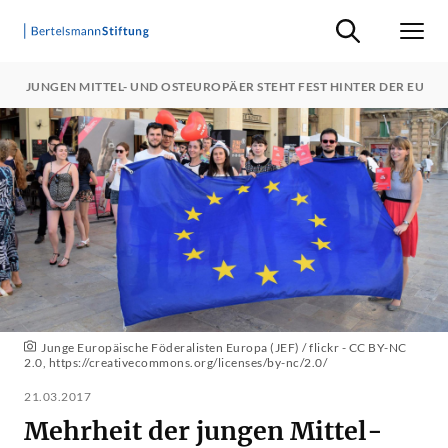
Suche ein-/ausb
Men
DER JUNGEN MITTEL- UND OSTEUROPÄER STEHT FEST HINTER DER EU
Junge Europäische Föderalisten Europa (JEF) / flickr - CC BY-NC
2.0,
https://creativecommons.org/licenses/by-nc/2.0/
21.03.2017
Mehrheit der jungen Mittel-